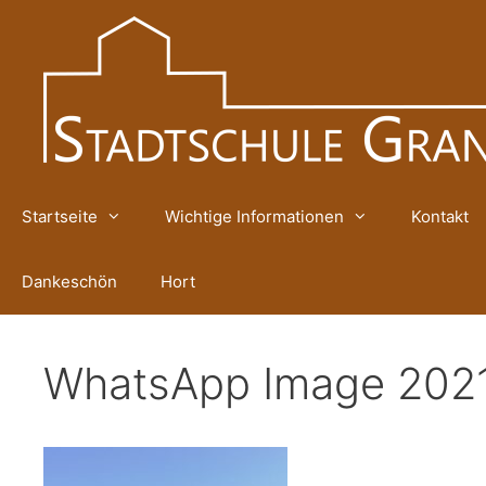
Zum
Inhalt
springen
Startseite
Wichtige Informationen
Kontakt
Dankeschön
Hort
WhatsApp Image 2021-